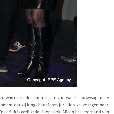
 was over alle commotie. In 2011 was zij aanwezig bij de
ment dat zij langs haar leren jurk liep, zei ze tegen haar
n eerlijk is eerlijk: dat klopt ook. Alleen het voorpand van