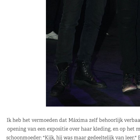
Ik heb het vermoeden dat Máxima zelf behoorlijk verbaasd
opening van een expositie over haar kleding, en op het mo
schoonmoeder: "Kijk, hij was maar gedeeltelijk van leer." E