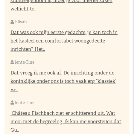
staatseigendom is, moet je voor allerlei zaken
wellicht to..
Elisah
Dat was ook mijn eerste gedachte, je kan toch in
het kasteel een comfortabel woongedeelte
inrichten? Het..
lente-Tine
Dat vroeg ik me ook af. De inrichting onder de
koninklijke onder ons is toch vaak erg “klassiek”
=>..
lente-Tine
Château Fischbach ziet er schitterend uit. Wat
mooi met de begroeing. Ik kan me voorstellen dat
Gu..