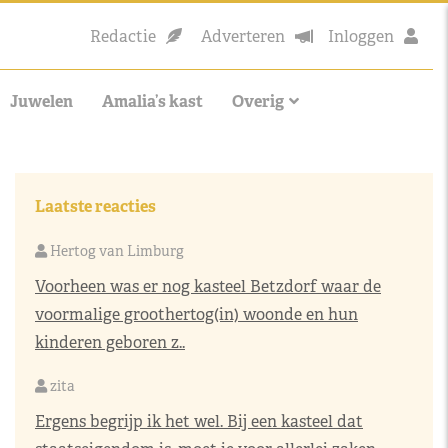
Redactie
Adverteren
Inloggen
Juwelen
Amalia’s kast
Overig
Laatste reacties
Hertog van Limburg
Voorheen was er nog kasteel Betzdorf waar de
voormalige groothertog(in) woonde en hun
kinderen geboren z..
zita
Ergens begrijp ik het wel. Bij een kasteel dat