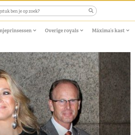
njeprinsessen
Overige royals
Máxima’s kast