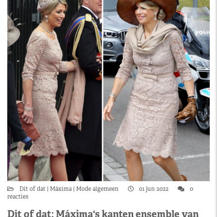
Dit of dat
Máxima
Mode algemeen
01 jun 2022
0
reacties
Dit of dat: Máxima's kanten ensemble van