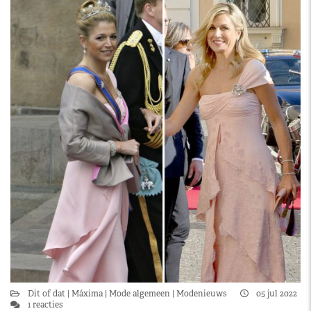
Dit of dat
Máxima
Mode algemeen
Modenieuws
05 jul 2022
1 reacties