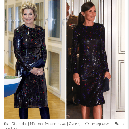
Dit of dat
Máxima
Modenieuws
Overig
17 sep 2022
31
reacties