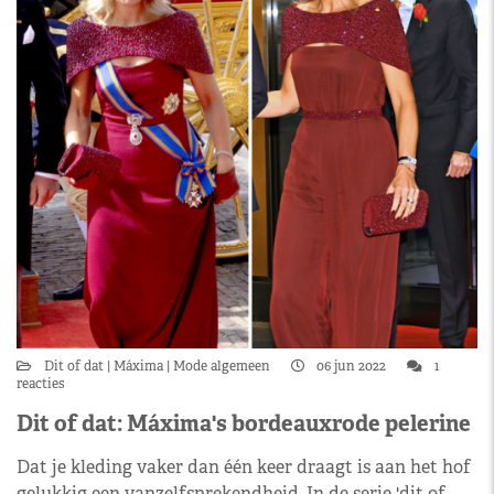
Dit of dat
Máxima
Mode algemeen
06 jun 2022
1
reacties
Dit of dat: Máxima's bordeauxrode pelerine
Dat je kleding vaker dan één keer draagt is aan het hof
gelukkig een vanzelfsprekendheid. In de serie 'dit of