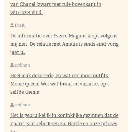
van Chanel (zwart met tule bovenkant in
wit/roze) vind..
EvaK
De informatie over Sverre Magnus klopt volgens
mij niet. De relatie met Amalie is sinds eind vorig
jaar u..
siobhan
Heel leuk deze serie, en wat een mooi outfits.
Mooie queen! Wel wat braaf en variaties op t
zelfde thema..
siobhan
Het is gebruikelijk in koninklijke gezinnen dat de
'spare' gaat rebelleren zie Harrie en onze prinses
Ire..