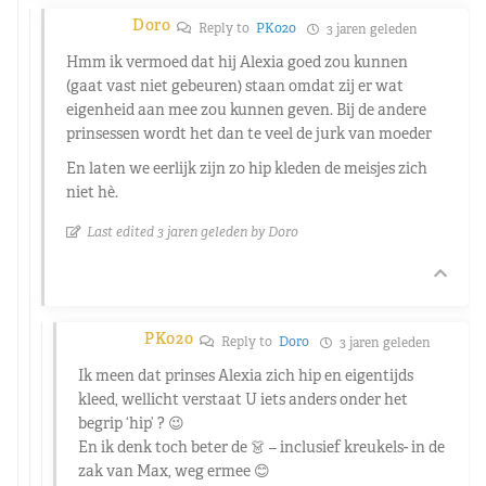
Doro
Reply to
PK020
3 jaren geleden
Hmm ik vermoed dat hij Alexia goed zou kunnen
(gaat vast niet gebeuren) staan omdat zij er wat
eigenheid aan mee zou kunnen geven. Bij de andere
prinsessen wordt het dan te veel de jurk van moeder
En laten we eerlijk zijn zo hip kleden de meisjes zich
niet hè.
Last edited 3 jaren geleden by Doro
PK020
Reply to
Doro
3 jaren geleden
Ik meen dat prinses Alexia zich hip en eigentijds
kleed, wellicht verstaat U iets anders onder het
begrip ‘hip’ ? 😉
En ik denk toch beter de 👗 – inclusief kreukels- in de
zak van Max, weg ermee 😊