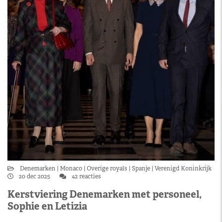
Denemarken
Monaco
Overige royals
Spanje
Verenigd Koninkrijk
20 dec 2025
42 reacties
Kerstviering Denemarken met personeel,
Sophie en Letizia