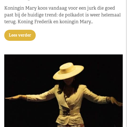
Koningin Mary koos vandaag voor een jurk die goed
past bij de huidige trend: de polkadot is weer helemaal
terug. Koning Frederik en koningin Mary…
Lees verder