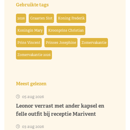
Gebruikte tags
2026
Graasten Slot
Koning Frederik
Koningin Mary
Kroonprins Christian
Prins Vincent
Prinses Josephine
Zomervakantie
Zomervakantie 2026
Meest gelezen
05 aug 2026
Leonor verrast met ander kapsel en
felle outfit bij receptie Marivent
03 aug 2026