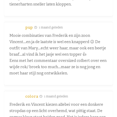
tienerharten sneller laten kloppen.
pup
1 maand geleden
Mooie combinaties van Frederik en zijn zoon
Vincent….en ja de laatste is wel een knapperd 😉 De
outfit van Mary….echt weer haar, maar ook een beetje
braaf….al vind ik het jasje wel een topper 👍
Eens met het commentaar oversized colbert over een
wijde rok/ broek too much….maar ze is nog jong en
moet haar stijl nog ontwikkelen.
colora
1 maand geleden
Frederik en Vincent kiezen allebei voor een donkere
stropdas op een licht overhemd, wat pittig staat. De
cognac kleur staat beiden goed. Het is iedere keer een