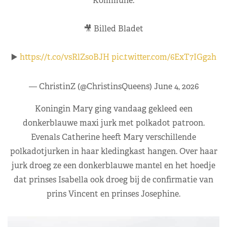
Kommune.
🎥 Billed Bladet
▶️
https://t.co/vsRlZs0BJH
pic.twitter.com/6ExT7IGg2h
— ChristinZ (@ChristinsQueens)
June 4, 2026
Koningin Mary ging vandaag gekleed een
donkerblauwe maxi jurk met polkadot patroon.
Evenals Catherine heeft Mary verschillende
polkadotjurken in haar kledingkast hangen. Over haar
jurk droeg ze een donkerblauwe mantel en het hoedje
dat prinses Isabella ook droeg bij de confirmatie van
prins Vincent en prinses Josephine.