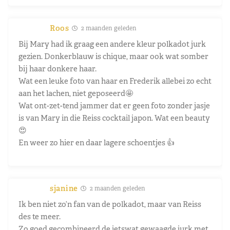
Roos
2 maanden geleden
Bij Mary had ik graag een andere kleur polkadot jurk
gezien. Donkerblauw is chique, maar ook wat somber
bij haar donkere haar.
Wat een leuke foto van haar en Frederik allebei zo echt
aan het lachen, niet geposeerd🤩
Wat ont-zet-tend jammer dat er geen foto zonder jasje
is van Mary in die Reiss cocktail japon. Wat een beauty
😍
En weer zo hier en daar lagere schoentjes 👍
sjanine
2 maanden geleden
Ik ben niet zo’n fan van de polkadot, maar van Reiss
des te meer.
Zo goed gecombineerd de ietswat gewaagde jurk met