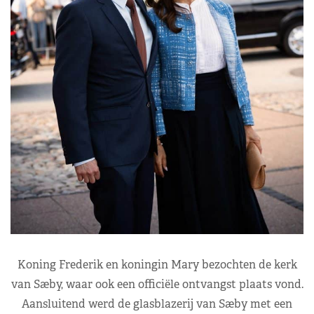
Koning Frederik en koningin Mary bezochten de kerk
van Sæby, waar ook een officiële ontvangst plaats vond.
Aansluitend werd de glasblazerij van Sæby met een