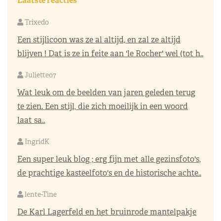
Laatste reacties
Trixedo
Een stijlicoon was ze al altijd, en zal ze altijd
blijven ! Dat is ze in feite aan 'le Rocher' wel (tot h..
Juliette07
Wat leuk om de beelden van jaren geleden terug
te zien. Een stijl, die zich moeilijk in een woord
laat sa..
IngridK
Een super leuk blog ; erg fijn met alle gezinsfoto's,
de prachtige kasteelfoto's en de historische achte..
lente-Tine
De Karl Lagerfeld en het bruinrode mantelpakje