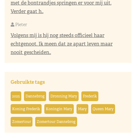
met de bontrandjes springen er voor mij uit.
Verder gaat h..
Pieter
Volgens mij is hij nog steeds officieel haar
echtgenoot. Ik meen dat ze apart leven maar
nooit gescheiden..
Gebruikte tags
2025
Dannebrog
Dronning Mary
Frederik
Koning Frederik
Koningin Mary
Mary
Queen Mary
Zomertour
Zomertour Dannebrog