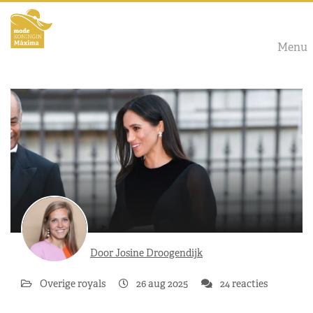
Menu
Door Josine Droogendijk
Overige royals
26 aug 2025
24 reacties