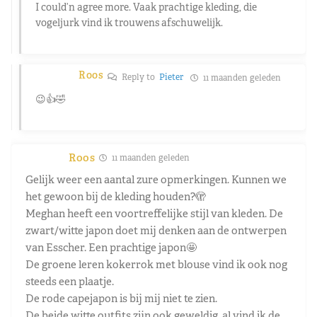
I could’n agree more. Vaak prachtige kleding, die
vogeljurk vind ik trouwens afschuwelijk.
Roos
Reply to
Pieter
11 maanden geleden
😉👍🤣
Roos
11 maanden geleden
Gelijk weer een aantal zure opmerkingen. Kunnen we
het gewoon bij de kleding houden?🫣
Meghan heeft een voortreffelijke stijl van kleden. De
zwart/witte japon doet mij denken aan de ontwerpen
van Esscher. Een prachtige japon🤩
De groene leren kokerrok met blouse vind ik ook nog
steeds een plaatje.
De rode capejapon is bij mij niet te zien.
De beide witte outfits zijn ook geweldig, al vind ik de