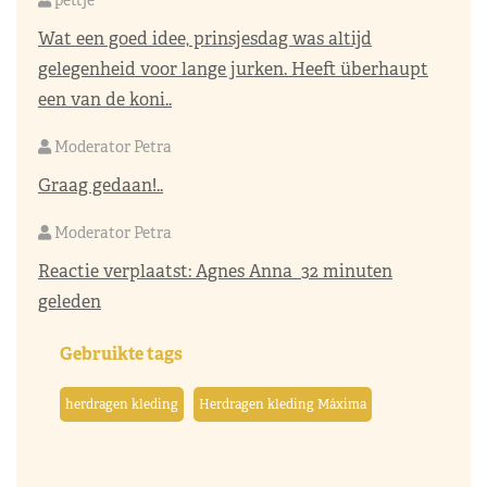
Wat een goed idee, prinsjesdag was altijd
gelegenheid voor lange jurken. Heeft überhaupt
een van de koni..
Moderator Petra
Graag gedaan!..
Moderator Petra
Reactie verplaatst:
Agnes Anna
32 minuten
geleden
Gebruikte tags
herdragen kleding
Herdragen kleding Máxima