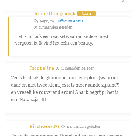
Josine Droogendijk
Auteur
Reply to
Juffrouw Annie
11 maanden geleden
Het is mij ook een raadsel waarom ze deze hoed
vergeten is. Ik vind het echt een beauty.
Jacqueline
11 maanden geleden
Veels te strak, te glimmend, rare éne plooi (waarom
daar en niet twee kleintjes iets meer aande zijkant?)
en vreselijke rouwrand erom! Aha ik begrijp : het is
een Natan…je! 😵‍💫
Birchwood71
11 maanden geleden
Beste draagmoment in Duitsland, maar ik zou zeggen