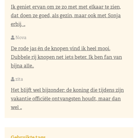
Ik geniet ervan om ze zo met met elkaar te zien,
dat doen ze goed, als gezin, maar ook met Sonja
erbij. ..
Nova
De rode jas én de knopen vind ik heel mooi.
Dubbele rij knopen net iets beter. Ik ben fan van
bijna alle..
zita
Het blijft wel bijzonder: de koning die tijdens zijn
vakantie officiële ontvangsten houdt, maar dan
wel ..
Gebruikte tags