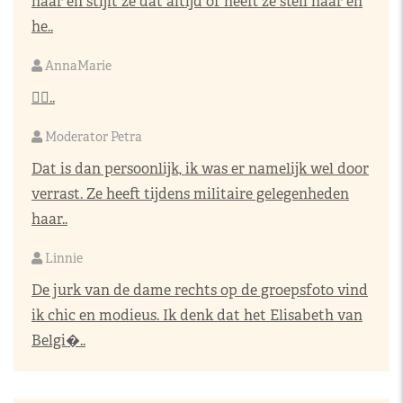
haar en stijlt ze dat altijd of heeft ze steil haar en
he..
AnnaMarie
👌🏼..
Moderator Petra
Dat is dan persoonlijk, ik was er namelijk wel door
verrast. Ze heeft tijdens militaire gelegenheden
haar..
Linnie
De jurk van de dame rechts op de groepsfoto vind
ik chic en modieus. Ik denk dat het Elisabeth van
Belgi�..