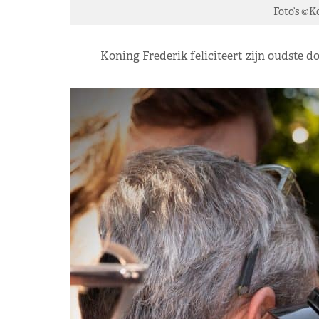
Foto’s ©K
Koning Frederik feliciteert zijn oudste 