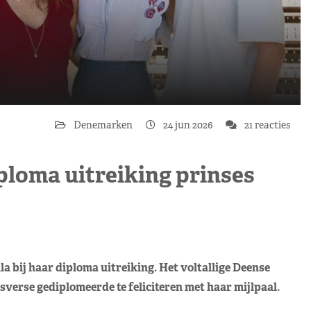
Denemarken
24 jun 2026
21 reacties
iploma uitreiking prinses
 bij haar diploma uitreiking. Het voltallige Deense
verse gediplomeerde te feliciteren met haar mijlpaal.