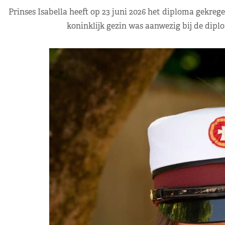
Prinses Isabella heeft op 23 juni 2026 het diploma gekre
koninklijk gezin was aanwezig bij de dip