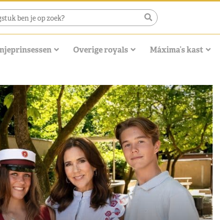
njeprinsessen
Overige royals
Máxima’s kast