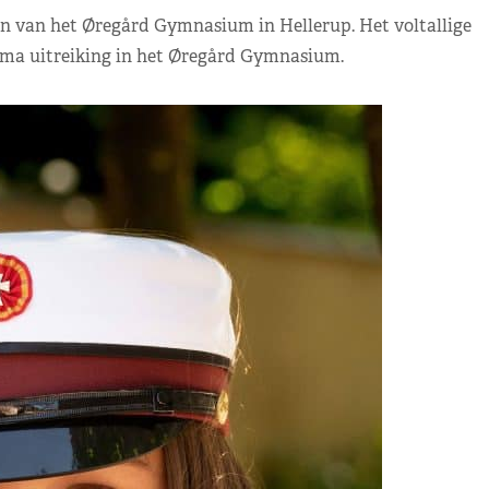
gen van het Øregård Gymnasium in Hellerup. Het voltallige
loma uitreiking in het Øregård Gymnasium.