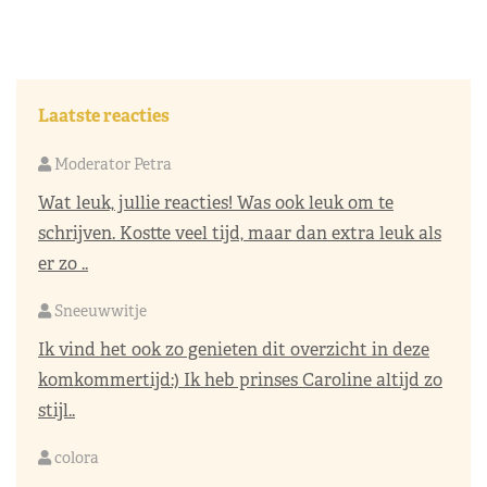
Laatste reacties
Moderator Petra
Wat leuk, jullie reacties! Was ook leuk om te
schrijven. Kostte veel tijd, maar dan extra leuk als
er zo ..
Sneeuwwitje
Ik vind het ook zo genieten dit overzicht in deze
komkommertijd:) Ik heb prinses Caroline altijd zo
stijl..
colora