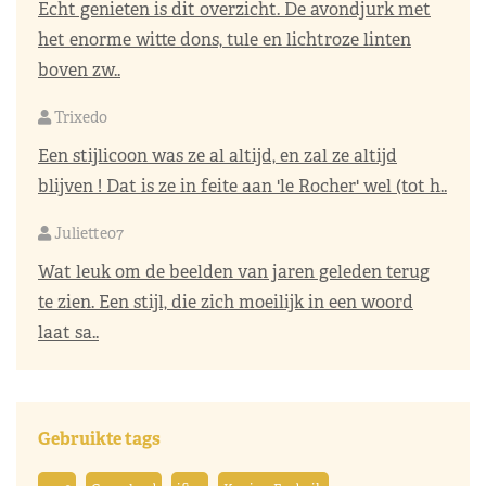
Echt genieten is dit overzicht. De avondjurk met
het enorme witte dons, tule en lichtroze linten
boven zw..
Trixedo
Een stijlicoon was ze al altijd, en zal ze altijd
blijven ! Dat is ze in feite aan 'le Rocher' wel (tot h..
Juliette07
Wat leuk om de beelden van jaren geleden terug
te zien. Een stijl, die zich moeilijk in een woord
laat sa..
Gebruikte tags