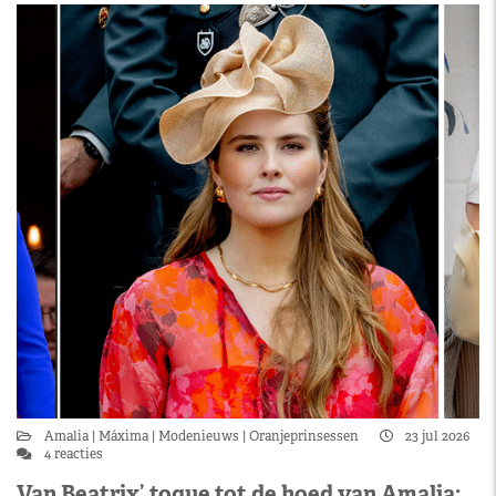
Amalia
Máxima
Modenieuws
Oranjeprinsessen
23 jul 2026
4 reacties
Van Beatrix’ toque tot de hoed van Amalia: