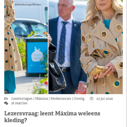
Lezersvragen
Máxima
Modenieuws
Overig
25 jul 2026
18 reacties
Lezersvraag: leent Máxima weleens
kleding?