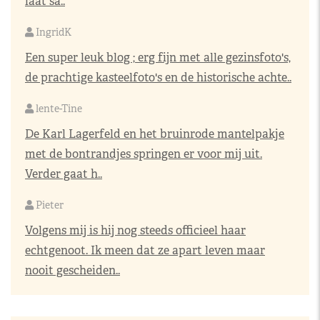
laat sa..
IngridK
Een super leuk blog ; erg fijn met alle gezinsfoto's,
de prachtige kasteelfoto's en de historische achte..
lente-Tine
De Karl Lagerfeld en het bruinrode mantelpakje
met de bontrandjes springen er voor mij uit.
Verder gaat h..
Pieter
Volgens mij is hij nog steeds officieel haar
echtgenoot. Ik meen dat ze apart leven maar
nooit gescheiden..