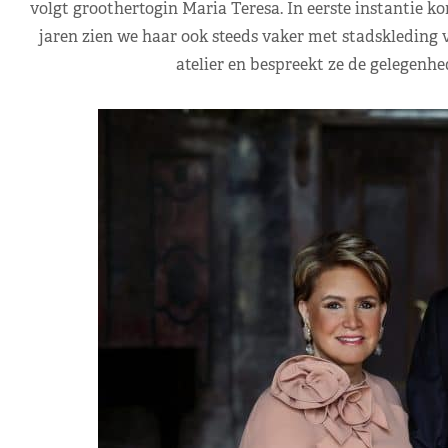
volgt groothertogin Maria Teresa. In eerste instantie ko
jaren zien we haar ook steeds vaker met stadskleding v
atelier en bespreekt ze de gelegenhe