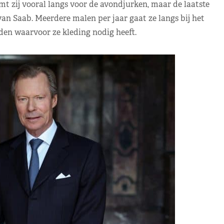
mt zij vooral langs voor de avondjurken, maar de laatste
an Saab. Meerdere malen per jaar gaat ze langs bij het
den waarvoor ze kleding nodig heeft.