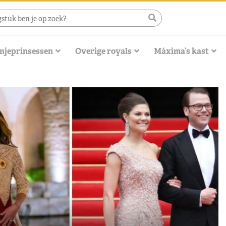
njeprinsessen
Overige royals
Máxima’s kast