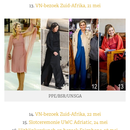
13.
VN-bezoek Zuid-Afrika, 21 mei
PPE/BSR/UNSGA
14.
VN-bezoek Zuid-Afrika, 22 mei
15.
Slotceremonie UWC Adriatic, 24 mei