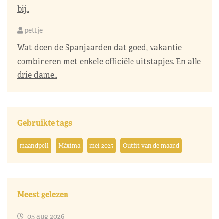
bij..
pettje
Wat doen de Spanjaarden dat goed, vakantie
combineren met enkele officiële uitstapjes. En alle
drie dame..
Gebruikte tags
maandpoll
Máxima
mei 2025
Outfit van de maand
Meest gelezen
05 aug 2026