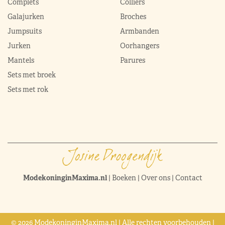
Complets
Colliers
Galajurken
Broches
Jumpsuits
Armbanden
Jurken
Oorhangers
Mantels
Parures
Sets met broek
Sets met rok
ModekoninginMaxima.nl
|
Boeken
|
Over ons
|
Contact
© 2026 ModekoninginMaxima.nl | Alle rechten voorbehouden |