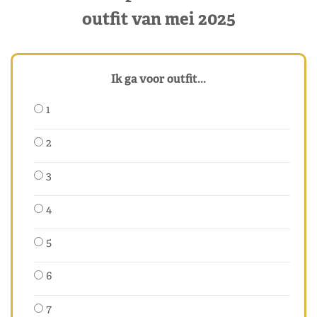
outfit van mei 2025
Ik ga voor outfit...
1
2
3
4
5
6
7