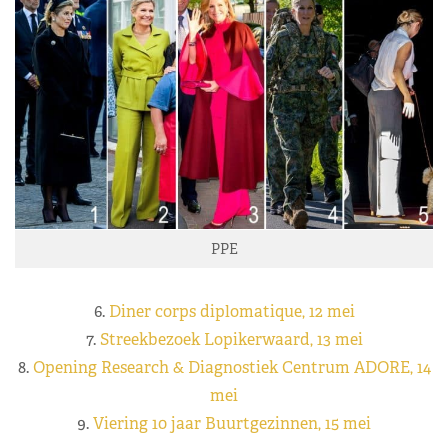
PPE
6.
Diner corps diplomatique, 12 mei
7.
Streekbezoek Lopikerwaard, 13 mei
8.
Opening Research & Diagnostiek Centrum ADORE, 14
mei
9.
Viering 10 jaar Buurtgezinnen, 15 mei