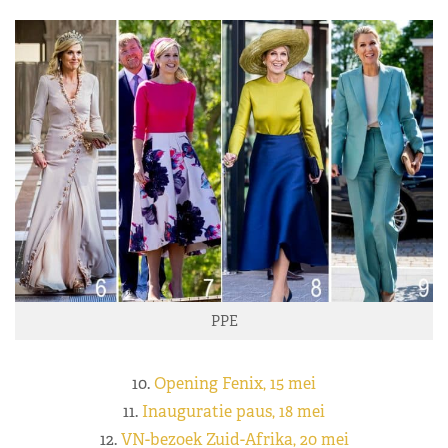
PPE
10.
Opening Fenix, 15 mei
11.
Inauguratie paus, 18 mei
12.
VN-bezoek Zuid-Afrika, 20 mei