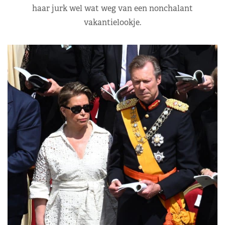
haar jurk wel wat weg van een nonchalant
vakantielookje.