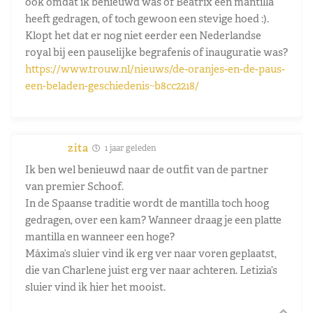
ook omdat ik benieuwd was of Beatrix een mantilla
heeft gedragen, of toch gewoon een stevige hoed :).
Klopt het dat er nog niet eerder een Nederlandse
royal bij een pauselijke begrafenis of inauguratie was?
https://www.trouw.nl/nieuws/de-oranjes-en-de-paus-
een-beladen-geschiedenis~b8cc2218/
zita
1 jaar geleden
Ik ben wel benieuwd naar de outfit van de partner
van premier Schoof.
In de Spaanse traditie wordt de mantilla toch hoog
gedragen, over een kam? Wanneer draag je een platte
mantilla en wanneer een hoge?
Máxima’s sluier vind ik erg ver naar voren geplaatst,
die van Charlene juist erg ver naar achteren. Letizia’s
sluier vind ik hier het mooist.