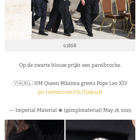
(c)BSR
Op de zwarte blouse prijkt een parelbroche.
🇻🇦🇳🇱 HM Queen Máxima greets Pope Leo XIV
pic.twitter.com/ChJYjeku4H
— Imperial Material ♚ (@implmaterial)
May 18, 2025