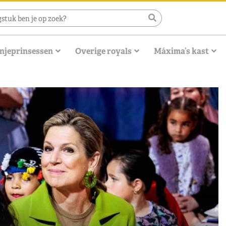
njeprinsessen
Overige royals
Máxima’s kast