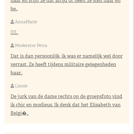
haar en stijlt ze dat altijd of heeft ze steil haar en
he..
AnnaMarie
👌🏼..
Moderator Petra
Dat is dan persoonlijk, ik was er namelijk wel door
verrast. Ze heeft tijdens militaire gelegenheden
haar..
Linnie
De jurk van de dame rechts op de groepsfoto vind
ik chic en modieus. Ik denk dat het Elisabeth van
Belgi�..