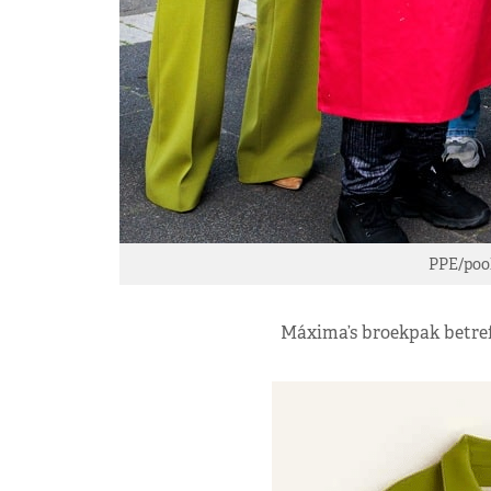
PPE/pool
Máxima’s broekpak betref