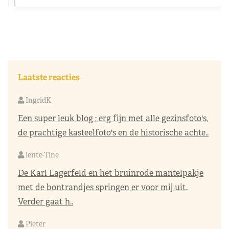
Laatste reacties
IngridK
Een super leuk blog ; erg fijn met alle gezinsfoto's,
de prachtige kasteelfoto's en de historische achte..
lente-Tine
De Karl Lagerfeld en het bruinrode mantelpakje
met de bontrandjes springen er voor mij uit.
Verder gaat h..
Pieter