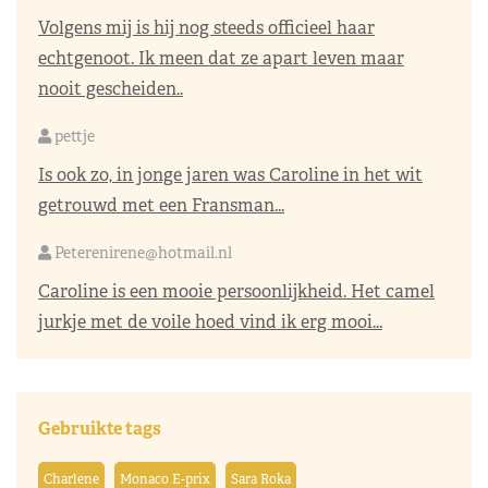
Volgens mij is hij nog steeds officieel haar
echtgenoot. Ik meen dat ze apart leven maar
nooit gescheiden..
pettje
Is ook zo, in jonge jaren was Caroline in het wit
getrouwd met een Fransman...
Peterenirene@hotmail.nl
Caroline is een mooie persoonlijkheid. Het camel
jurkje met de voile hoed vind ik erg mooi...
Gebruikte tags
Charlene
Monaco E-prix
Sara Roka