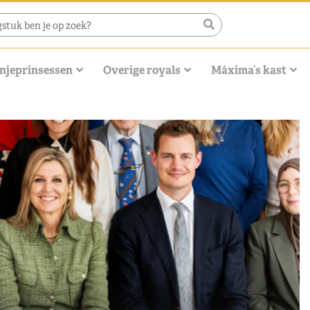
njeprinsessen
Overige royals
Máxima’s kast