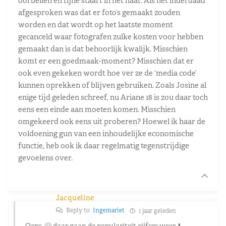
oorbellen en fijne staart in het haar. Als het inderdaad
afgesproken was dat er foto’s gemaakt zouden
worden en dat wordt op het laatste moment
gecanceld waar fotografen zulke kosten voor hebben
gemaakt dan is dat behoorlijk kwalijk. Misschien
komt er een goedmaak-moment? Misschien dat er
ook even gekeken wordt hoe ver ze de ‘media code’
kunnen oprekken of blijven gebruiken. Zoals Josine al
enige tijd geleden schreef, nu Ariane 18 is zou daar toch
eens een einde aan moeten komen. Misschien
omgekeerd ook eens uit proberen? Hoewel ik haar de
voldoening gun van een inhoudelijke economische
functie, heb ook ik daar regelmatig tegenstrijdige
gevoelens over.
Jacqueline
Reply to
Ingemariet
1 jaar geleden
Oeps, 🫢 daar gaan de populariteit cijfers weer ⬇️