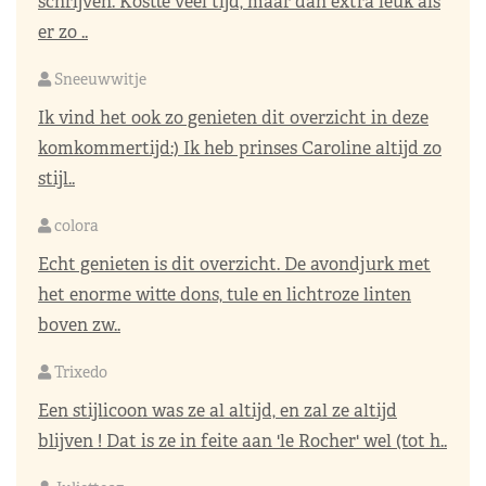
schrijven. Kostte veel tijd, maar dan extra leuk als
er zo ..
Sneeuwwitje
Ik vind het ook zo genieten dit overzicht in deze
komkommertijd:) Ik heb prinses Caroline altijd zo
stijl..
colora
Echt genieten is dit overzicht. De avondjurk met
het enorme witte dons, tule en lichtroze linten
boven zw..
Trixedo
Een stijlicoon was ze al altijd, en zal ze altijd
blijven ! Dat is ze in feite aan 'le Rocher' wel (tot h..