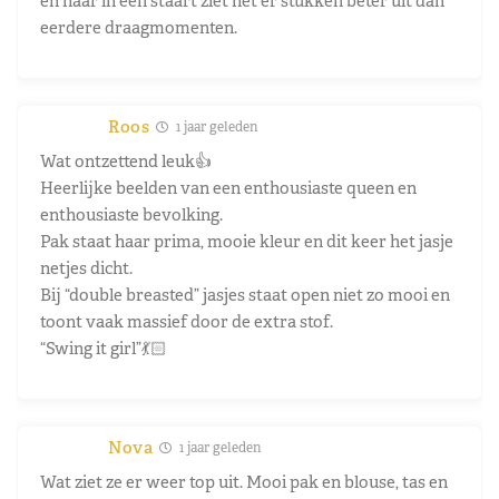
en haar in een staart ziet het er stukken beter uit dan
eerdere draagmomenten.
Roos
1 jaar geleden
Wat ontzettend leuk👍
Heerlijke beelden van een enthousiaste queen en
enthousiaste bevolking.
Pak staat haar prima, mooie kleur en dit keer het jasje
netjes dicht.
Bij “double breasted” jasjes staat open niet zo mooi en
toont vaak massief door de extra stof.
“Swing it girl”💃🏻
Nova
1 jaar geleden
Wat ziet ze er weer top uit. Mooi pak en blouse, tas en