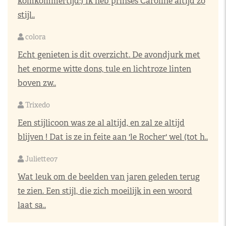
komkommertijd:) Ik heb prinses Caroline altijd zo
stijl..
colora
Echt genieten is dit overzicht. De avondjurk met
het enorme witte dons, tule en lichtroze linten
boven zw..
Trixedo
Een stijlicoon was ze al altijd, en zal ze altijd
blijven ! Dat is ze in feite aan 'le Rocher' wel (tot h..
Juliette07
Wat leuk om de beelden van jaren geleden terug
te zien. Een stijl, die zich moeilijk in een woord
laat sa..