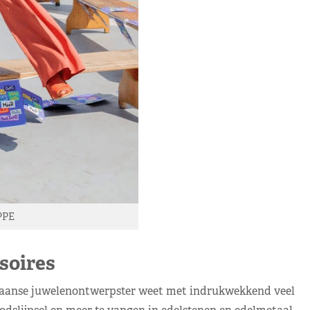
PPE
soires
paanse juwelenontwerpster weet met indrukwekkend veel