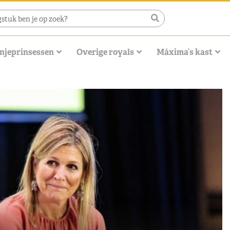
njeprinsessen
Overige royals
Máxima’s kast