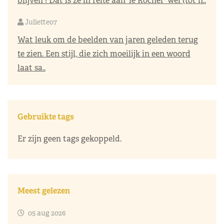
blijven ! Dat is ze in feite aan 'le Rocher' wel (tot h..
Juliette07
Wat leuk om de beelden van jaren geleden terug
te zien. Een stijl, die zich moeilijk in een woord
laat sa..
Gebruikte tags
Er zijn geen tags gekoppeld.
Meest gelezen
05 aug 2026