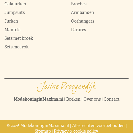
Galajurken
Broches
Jumpsuits
Armbanden
Jurken
Oorhangers
Mantels
Parures
Sets met broek
Sets met rok
ModekoninginMaxima.nl
|
Boeken
|
Over ons
|
Contact
© 2026 ModekoninginMaxima.nl | Alle rechten voorbehouden |
Sitemap
|
Privacy & cookie policy