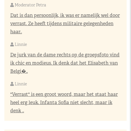
Moderator Petra
Dat is dan persoonlijk, ik was er namelijk wel door
verrast. Ze heeft tijdens militaire gelegenheden
haar..
Linnie
De jurk van de dame rechts op de groepsfoto vind
ik chic en modieus. Ik denk dat het Elisabeth van
Belgi�..
Linnie
"Verrast" is een groot woord, maar het staat haar
heel erg leuk. Infanta Sofia niet slecht, maar ik
denk ..