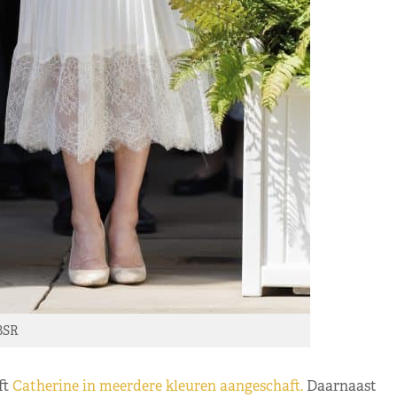
BSR
ft
Catherine in meerdere kleuren aangeschaft.
Daarnaast