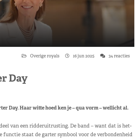
Overige royals
16 jun 2025
34 reacties
er Day
r Day. Haar witte hoed ken je – qua vorm – wellicht al.
eel van een ridderuitrusting. De band – want dat is het-
e functie staat de garter symbool voor de verbondenheid