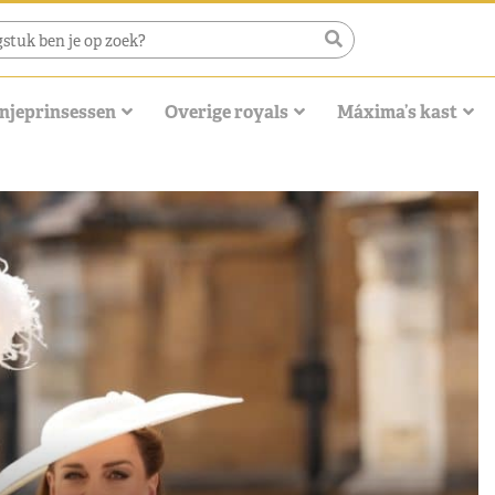
njeprinsessen
Overige royals
Máxima’s kast