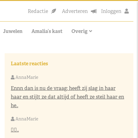
Redactie
Adverteren
Inloggen
Juwelen
Amalia’s kast
Overig
Laatste reacties
AnnaMarie
Ennn dan is nu de vraag: heeft zij slag in haar
haar en stijlt ze dat altijd of heeft ze steil haar en
he..
AnnaMarie
👌🏼..