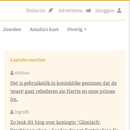
Redactie
Adverteren
Inloggen
Juwelen
Amalia’s kast
Overig
Laatste reacties
siobhan
Het is gebruikelijk in koninklijke gezinnen dat de
'spare' gaat rebelleren zie Harrie en onze prinses
Ire..
IngridK
Zo leuk dit blog over koningin ' Glimlach'.