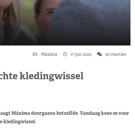
Máxima
17 jun 2025
30 reacties
hte kledingwissel
draagt Máxima doorgaans hetzelfde. Vandaag koos ze voor
 kledingwissel.