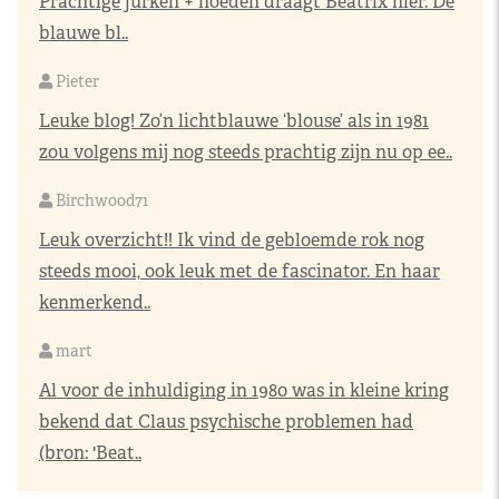
Prachtige jurken + hoeden draagt Beatrix hier. De
blauwe bl..
Pieter
Leuke blog! Zo’n lichtblauwe ‘blouse’ als in 1981
zou volgens mij nog steeds prachtig zijn nu op ee..
Birchwood71
Leuk overzicht!! Ik vind de gebloemde rok nog
steeds mooi, ook leuk met de fascinator. En haar
kenmerkend..
mart
Al voor de inhuldiging in 1980 was in kleine kring
bekend dat Claus psychische problemen had
(bron: 'Beat..