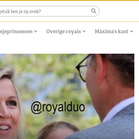
njeprinsessen
Overige royals
Máxima’s kast