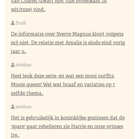
van Chanel (zwart met tule bovenkant in
wit/roze) vind..
EvaK
De informatie over Sverre Magnus klopt volgens
mij niet. De relatie met Amalie is sinds eind vorig
jaar u..
siobhan
Heel leuk deze serie, en wat een mooi outfits.
Mooie queen! Wel wat braaf en variaties op t
zelfde thema..
siobhan
Het is gebruikelijk in koninklijke gezinnen dat de
'spare' gaat rebelleren zie Harrie en onze prinses
Ire..