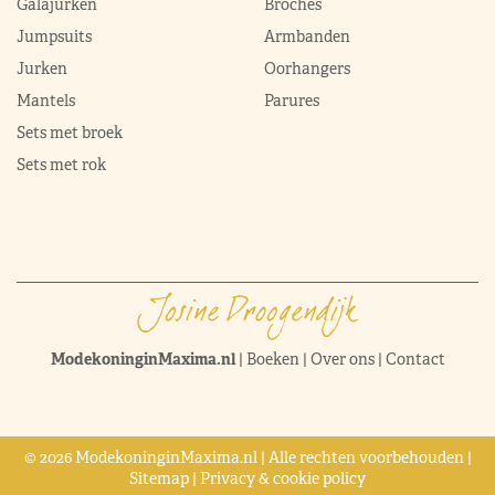
Galajurken
Broches
Jumpsuits
Armbanden
Jurken
Oorhangers
Mantels
Parures
Sets met broek
Sets met rok
ModekoninginMaxima.nl
|
Boeken
|
Over ons
|
Contact
© 2026 ModekoninginMaxima.nl | Alle rechten voorbehouden |
Sitemap
|
Privacy & cookie policy