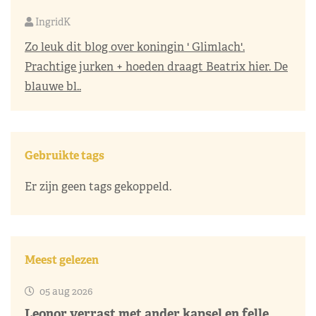
IngridK
Zo leuk dit blog over koningin ' Glimlach'.
Prachtige jurken + hoeden draagt Beatrix hier. De
blauwe bl..
Gebruikte tags
Er zijn geen tags gekoppeld.
Meest gelezen
05 aug 2026
Leonor verrast met ander kapsel en felle