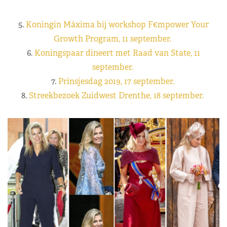
5.
Koningin Máxima bij workshop F€mpower Your
Growth Program, 11 september.
6.
Koningspaar dineert met Raad van State, 11
september.
7.
Prinsjesdag 2019, 17 september.
8.
Streekbezoek Zuidwest Drenthe, 18 september.