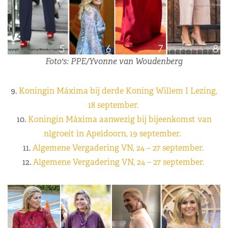
Foto's: PPE/Yvonne van Woudenberg
9.
Koningin Máxima bij derde Koning Willem I Lezing,
18 september.
10.
Koningin Máxima aanwezig bij bijeenkomst van
nlgroeit in Apeldoorn, 19 september.
11.
Algemene Vergadering VN, 24 – 27 september.
12.
Algemene Vergadering VN, 24 – 27 september.