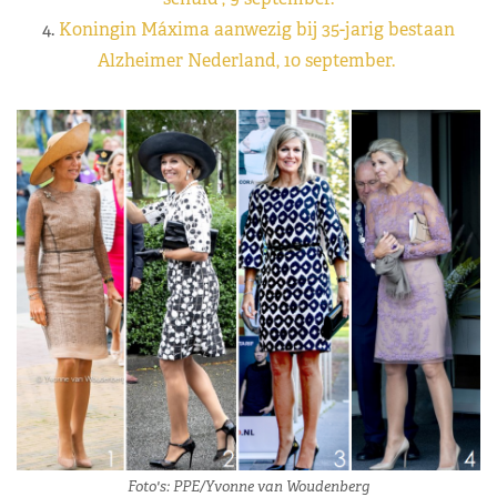
4.
Koningin Máxima aanwezig bij 35-jarig bestaan
Alzheimer Nederland, 10 september.
Foto's: PPE/Yvonne van Woudenberg