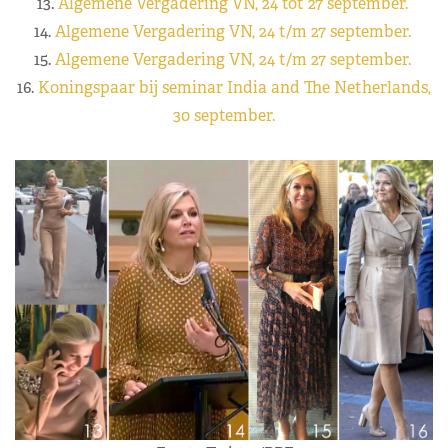
13.
Algemene Vergadering VN, 24 tot 27 september.
14.
Algemene Vergadering VN, 24 t/m 27 september.
15.
Algemene Vergadering VN, 24 t/m 27 september.
16.
Koningspaar bij seminar India and The Netherlands,
30 september.