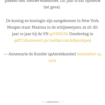
pakken met nieuwe ensembles. Dit jaar is dat opnieuw
het geval.
De koning en koningin zijn aangekomen in New York.
Morgen staat Maxima in de schijnwerpers, ze zit dit
jaar 10 jaar bij de VN
@UNSGSA
Donderdag in
@RTLBoulevard
pic.twitter.com/aKyioA5pex
— Annemarie de Kunder (@Amdekunder)
September 24,
2019
~~~~~~advertentie~~~~~~