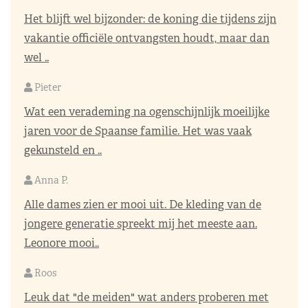
Het blijft wel bijzonder: de koning die tijdens zijn
vakantie officiële ontvangsten houdt, maar dan
wel ..
Pieter
Wat een verademing na ogenschijnlijk moeilijke
jaren voor de Spaanse familie. Het was vaak
gekunsteld en ..
Anna P.
Alle dames zien er mooi uit. De kleding van de
jongere generatie spreekt mij het meeste aan.
Leonore mooi..
Roos
Leuk dat "de meiden" wat anders proberen met