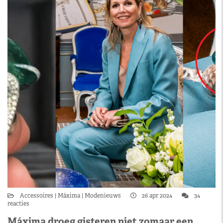
Accessoires
Máxima
Modenieuws
26 apr 2024
34
reacties
Máxima droeg gisteren niet zomaar een