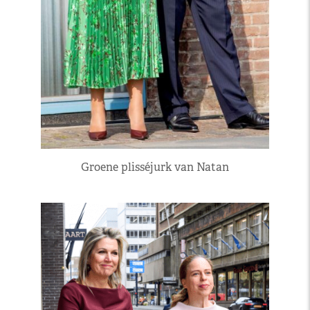
Groene plisséjurk van Natan