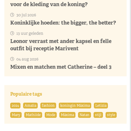
voor de kleding van de koning?
30 jul 2026
Koninklijke hoeden: the bigger, the better?
13 uur geleden
Leonor verrast met ander kapsel en felle
outfit bij receptie Marivent
04 aug 2026
Mixen en matchen met Catherine – deel 3
Populaire tags
2024
Amalia
fashion
koningin Máxima
Letizia
Mary
Mathilde
Mode
Máxima
Natan
stijl
style