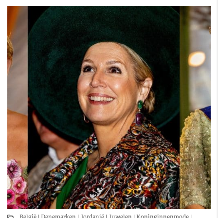
België
Denemarken
Jordanië
Juwelen
Koninginnenmode