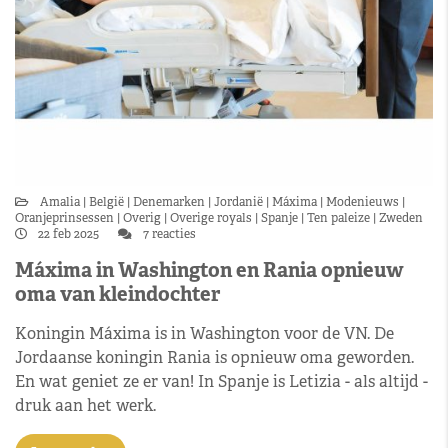
Amalia
België
Denemarken
Jordanië
Máxima
Modenieuws
Oranjeprinsessen
Overig
Overige royals
Spanje
Ten paleize
Zweden
22 feb 2025
7 reacties
Máxima in Washington en Rania opnieuw
oma van kleindochter
Koningin Máxima is in Washington voor de VN. De
Jordaanse koningin Rania is opnieuw oma geworden.
En wat geniet ze er van! In Spanje is Letizia - als altijd -
druk aan het werk.