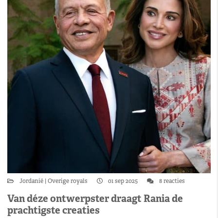
Jordanië
Overige royals
01 sep 2025
8 reacties
Van déze ontwerpster draagt Rania de
prachtigste creaties