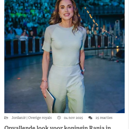
Jordanië
Overige royals
04 nov 2025
25 reacties
Opvallende look voor koningin Rania in