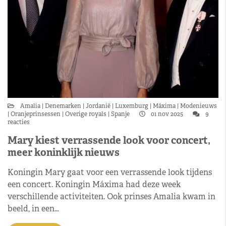
Amalia
Denemarken
Jordanië
Luxemburg
Máxima
Modenieuws
Oranjeprinsessen
Overige royals
Spanje
01 nov 2025
9
reacties
Mary kiest verrassende look voor concert,
meer koninklijk nieuws
Koningin Mary gaat voor een verrassende look tijdens
een concert. Koningin Máxima had deze week
verschillende activiteiten. Ook prinses Amalia kwam in
beeld, in een…