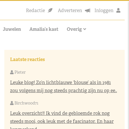
Redactie
Adverteren
Inloggen
Juwelen
Amalia’s kast
Overig
Laatste reacties
Pieter
Leuke blog! Zo’n lichtblauwe ‘blouse’ als in 1981
zou volgens mij nog steeds prachtig zijn nu op ee..
Birchwood71
Leuk overzicht!! Ik vind de gebloemde rok nog
steeds mooi, ook leuk met de fascinator. En haar