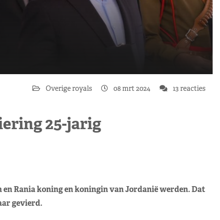
Overige royals
08 mrt 2024
13 reacties
iering 25-jarig
ah en Rania koning en koningin van Jordanië werden. Dat
aar gevierd.