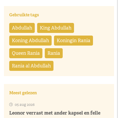
Gebruikte tags
Abdullah
King Abdullah
Koning Abdullah
Koningin Rania
Queen Rania
Rania
Rania al Abdullah
Meest gelezen
05 aug 2026
Leonor verrast met ander kapsel en felle