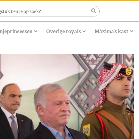
njeprinsessen
Overige royals
Máxima’s kast