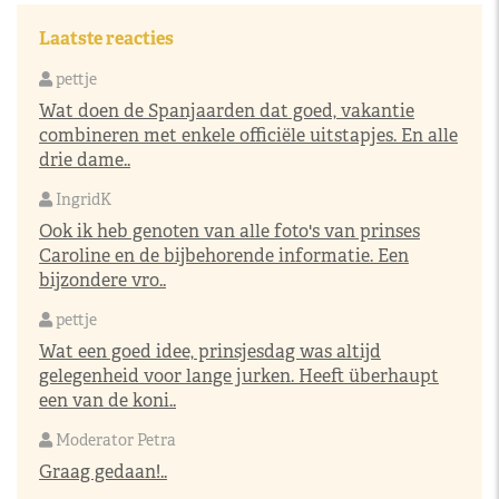
Laatste reacties
pettje
Wat doen de Spanjaarden dat goed, vakantie
combineren met enkele officiële uitstapjes. En alle
drie dame..
IngridK
Ook ik heb genoten van alle foto's van prinses
Caroline en de bijbehorende informatie. Een
bijzondere vro..
pettje
Wat een goed idee, prinsjesdag was altijd
gelegenheid voor lange jurken. Heeft überhaupt
een van de koni..
Moderator Petra
Graag gedaan!..