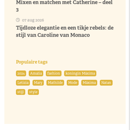
Mixen en matchen met Catherine – deel
3
07 aug 2026
Tijdloze elegantie en een tikje rebels: de
stijl van Caroline van Monaco
Populaire tags
2024
Amalia
fashion
koningin Máxima
Letizia
Mary
Mathilde
Mode
Máxima
Natan
stijl
style