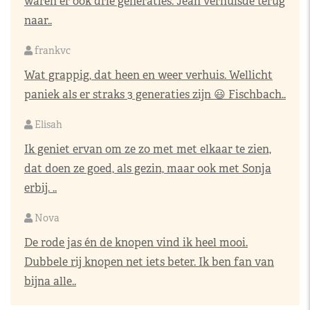
waren er ook drie generaties. Jean verhuisde terug
naar..
frankvc
Wat grappig, dat heen en weer verhuis. Wellicht
paniek als er straks 3 generaties zijn 😃 Fischbach..
Elisah
Ik geniet ervan om ze zo met met elkaar te zien,
dat doen ze goed, als gezin, maar ook met Sonja
erbij. ..
Nova
De rode jas én de knopen vind ik heel mooi.
Dubbele rij knopen net iets beter. Ik ben fan van
bijna alle..