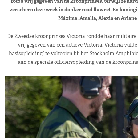
foto’s vrij gegeven van de kroonprinses, terwijl ze ha
verscheen deze week in donkerrood fluweel. En koningi
Máxima, Amalia, Alexia en Ariane 
De Zweedse kroonprinses Victoria rondde haar militaire o
vrij gegeven van een actieve Victoria. Victoria vuld
basisopleiding” te voltooien bij het Stockholm Amphib
aan de speciale officiersopleiding van de kroonprin