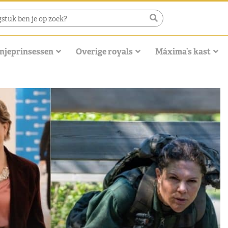
njeprinsessen
Overige royals
Máxima’s kast