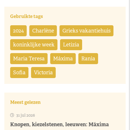
Gebruikte tags
2024
Charlène
Grieks vakantiehuis
koninklijke week
Letizia
Maria Teresa
Máxima
Rania
Sofia
Victoria
Meest gelezen
31 jul 2026
Knopen, kiezelstenen, leeuwen: Máxima