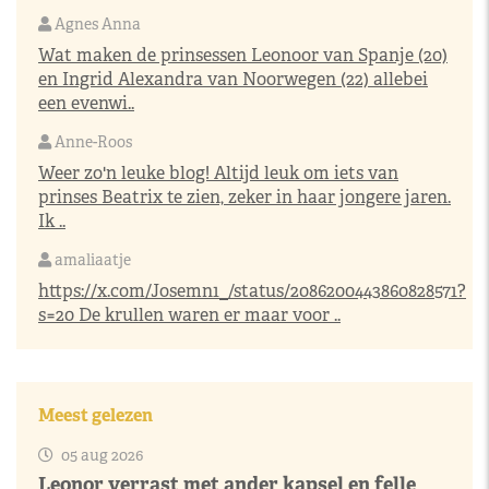
Agnes Anna
Wat maken de prinsessen Leonoor van Spanje (20)
en Ingrid Alexandra van Noorwegen (22) allebei
een evenwi..
Anne-Roos
Weer zo'n leuke blog! Altijd leuk om iets van
prinses Beatrix te zien, zeker in haar jongere jaren.
Ik ..
amaliaatje
https://x.com/Josemn1_/status/2086200443860828571?
s=20
De krullen waren er maar voor ..
Meest gelezen
05 aug 2026
Leonor verrast met ander kapsel en felle