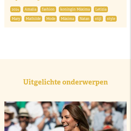
2024
Amalia
fashion
koningin Máxima
Letizia
Mary
Mathilde
Mode
Máxima
Natan
stijl
style
Uitgelichte onderwerpen