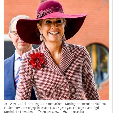
Alexia
Ariane
België
Denemarken
Koninginnenmode
Máxima
Modenieuws
Oranjeprinsessen
Overige royals
Spanje
Verenigd
Koninkrijk
Zweden
31 dec 2024
13 reacties