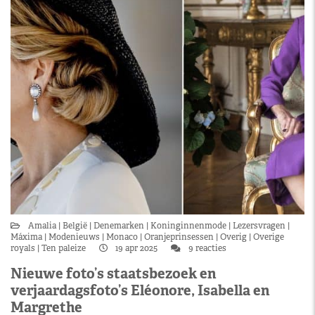
Amalia
België
Denemarken
Koninginnenmode
Lezersvragen
Máxima
Modenieuws
Monaco
Oranjeprinsessen
Overig
Overige
royals
Ten paleize
19 apr 2025
9 reacties
Nieuwe foto’s staatsbezoek en
verjaardagsfoto’s Eléonore, Isabella en
Margrethe