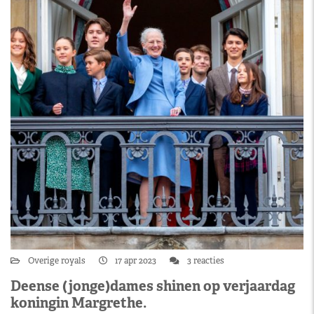
Overige royals
17 apr 2023
3 reacties
Deense (jonge)dames shinen op verjaardag
koningin Margrethe.