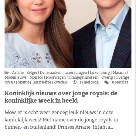
Ariane
België
Denemarken
Lezersvragen
Luxemburg
Máxima
Modenieuws
Monaco
Noorwegen
Oranjeprinsessen
Overig
Overige
royals
Spanje
Ten paleize
Zweden
31 mei 2025
6 reacties
Koninklijk nieuws over jonge royals: de
koninklijke week in beeld
Wow, er is echt weer genoeg leuk nieuws in deze
koninklijk week! Met name over de jonge royals in
binnen- en buitenland! Prinses Ariane, Infanta…