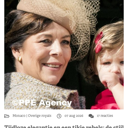
Monaco
Overige royals
07 aug 2026
17 reacties
Tijdloze elegantie en een tikje rebels: de stijl