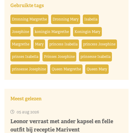
Gebruikte tags
Dronning Margrethe
Dronning Mary
Isabella
Josephine
koningin Margrethe
Koningin Mary
Margrethe
Mary
princess Isabella
princess Josephine
prinses Isabella
Prinses Josephine
prinsesse Isabella
prinsesse Josephine
Queen Margrethe
Queen Mary
Meest gelezen
05 aug 2026
Leonor verrast met ander kapsel en felle
outfit bij receptie Marivent