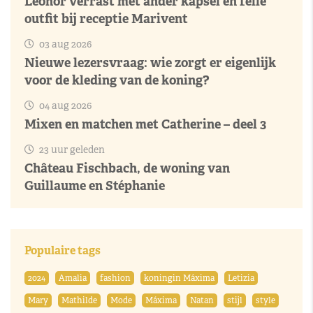
Leonor verrast met ander kapsel en felle
outfit bij receptie Marivent
03 aug 2026
Nieuwe lezersvraag: wie zorgt er eigenlijk
voor de kleding van de koning?
04 aug 2026
Mixen en matchen met Catherine – deel 3
23 uur geleden
Château Fischbach, de woning van
Guillaume en Stéphanie
Populaire tags
2024
Amalia
fashion
koningin Máxima
Letizia
Mary
Mathilde
Mode
Máxima
Natan
stijl
style