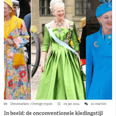
Denemarken
Overige royals
09 jan 2024
20 reacties
In beeld: de onconventionele kledingstijl