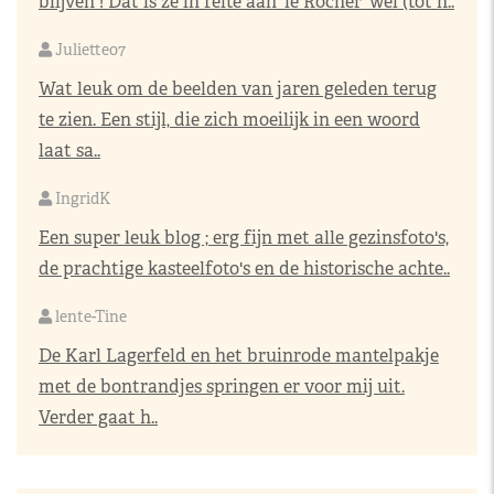
blijven ! Dat is ze in feite aan 'le Rocher' wel (tot h..
Juliette07
Wat leuk om de beelden van jaren geleden terug
te zien. Een stijl, die zich moeilijk in een woord
laat sa..
IngridK
Een super leuk blog ; erg fijn met alle gezinsfoto's,
de prachtige kasteelfoto's en de historische achte..
lente-Tine
De Karl Lagerfeld en het bruinrode mantelpakje
met de bontrandjes springen er voor mij uit.
Verder gaat h..