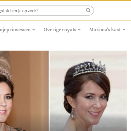
njeprinsessen
Overige royals
Máxima’s kast