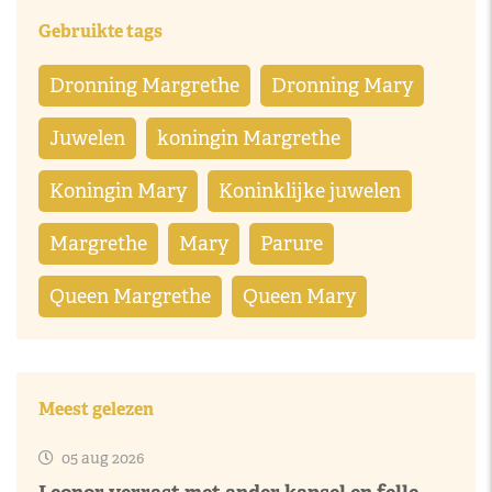
Gebruikte tags
Dronning Margrethe
Dronning Mary
Juwelen
koningin Margrethe
Koningin Mary
Koninklijke juwelen
Margrethe
Mary
Parure
Queen Margrethe
Queen Mary
Meest gelezen
05 aug 2026