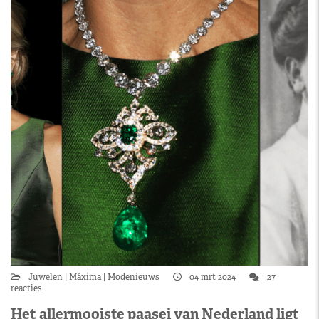
Juwelen
Máxima
Modenieuws
04 mrt 2024
27
reacties
Het allermooiste paasei van Nederland ligt