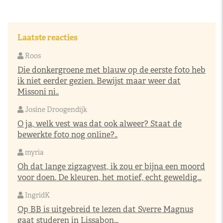
Laatste reacties
Roos
Die donkergroene met blauw op de eerste foto heb
ik niet eerder gezien. Bewijst maar weer dat
Missoni ni..
Josine Droogendijk
O ja, welk vest was dat ook alweer? Staat de
bewerkte foto nog online?..
myria
Oh dat lange zigzagvest, ik zou er bijna een moord
voor doen. De kleuren, het motief, echt geweldig...
IngridK
Op BB is uitgebreid te lezen dat Sverre Magnus
gaat studeren in Lissabon...