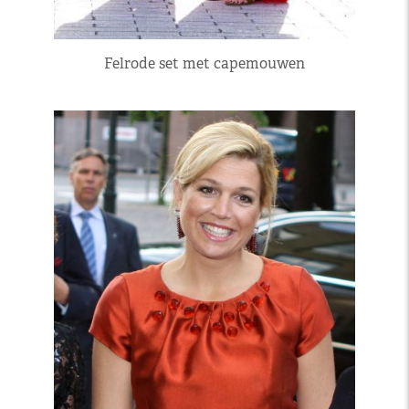
Felrode set met capemouwen