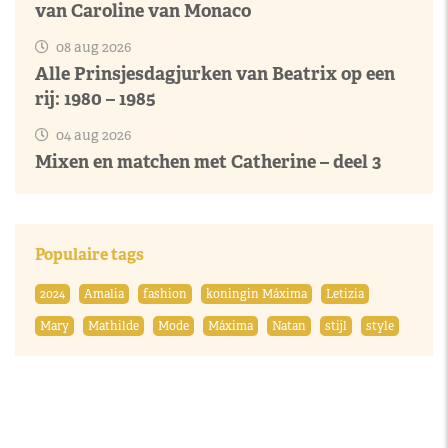
van Caroline van Monaco
08 aug 2026
Alle Prinsjesdagjurken van Beatrix op een
rij: 1980 – 1985
04 aug 2026
Mixen en matchen met Catherine – deel 3
Populaire tags
2024
Amalia
fashion
koningin Máxima
Letizia
Mary
Mathilde
Mode
Máxima
Natan
stijl
style