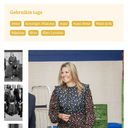
Gebruikte tags
dress
koningin Máxima
maxi
maxi dress
Maxi-jurk
Máxima
Rixo
Rixo London