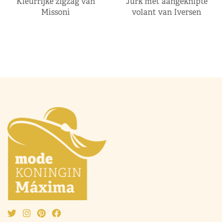
Kleurrijke zigzag van
Jurk met aangeknipte
Missoni
volant van Iversen