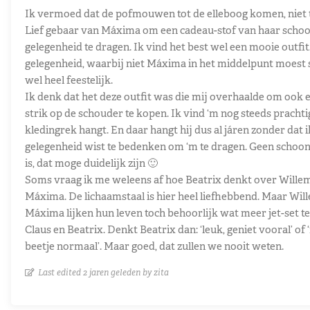
Ik vermoed dat de pofmouwen tot de elleboog komen, niet t
Lief gebaar van Máxima om een cadeau-stof van haar scho
gelegenheid te dragen. Ik vind het best wel een mooie outfit
gelegenheid, waarbij niet Máxima in het middelpunt moest st
wel heel feestelijk.
Ik denk dat het deze outfit was die mij overhaalde om ook e
strik op de schouder te kopen. Ik vind ‘m nog steeds prachtig
kledingrek hangt. En daar hangt hij dus al járen zonder dat i
gelegenheid wist te bedenken om ‘m te dragen. Geen schoo
is, dat moge duidelijk zijn 🙂
Soms vraag ik me weleens af hoe Beatrix denkt over Wille
Máxima. De lichaamstaal is hier heel liefhebbend. Maar Wi
Máxima lijken hun leven toch behoorlijk wat meer jet-set t
Claus en Beatrix. Denkt Beatrix dan: ‘leuk, geniet vooral’ of
beetje normaal’. Maar goed, dat zullen we nooit weten.
Last edited 2 jaren geleden by zita