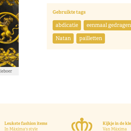
Gebruikte tags
abdicatie
eenmaal gedragen
Natan
pailletten
Nieboer
Leukste fashion items
Kijkje in de k
In Máxima's style
Van Máxima