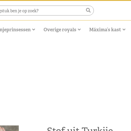
njeprinsessen
Overige royals
Máxima’s kast