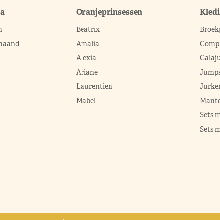
ma
Oranjeprinsessen
Kled
n
Beatrix
Broek
 maand
Amalia
Compl
Alexia
Galaj
Ariane
Jumps
Laurentien
Jurke
Mabel
Mante
Sets 
Sets m