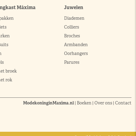
ingkast Máxima
Juwelen
pakken
Diademen
ets
Colliers
urken
Broches
uits
Armbanden
n
Oorhangers
ls
Parures
met broek
et rok
ModekoninginMaxima.nl
|
Boeken
|
Over ons
|
Contact