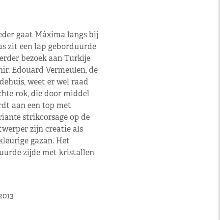
der gaat Máxima langs bij
as zit een lap geborduurde
eerder bezoek aan Turkije
ir. Edouard Vermeulen, de
ehuis, weet er wel raad
chte rok, die door middel
rdt aan een top met
riante strikcorsage op de
werper zijn creatie als
rkleurige gazan. Het
uurde zijde met kristallen
2013