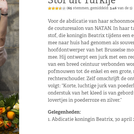
Stof uit Turkije
(
65
stemmen, gemiddeld:
3,46
van de 5)
Voor de abdicatie van haar schoonmoe
de couturesalon van NATAN. In haar t
stof, die koningin Beatrix tijdens een 
mee naar huis had genomen als souven
hoofdontwerper van het Brusselse mod
mee. Hij ontwerpt een jurk met een re
van een breed ceintuur verbonden wo
pofmouwen tot de enkel en een grote, 
rechterschouder. Zelf omschrijft de ont
volgt: “Korte, luchtige jurk van poede
onderstuk van het kleed is van gebord
lovertjes in poederroze en zilver.”
Gelegenheden:
1. Abdicatie koningin Beatrix, 30 april 