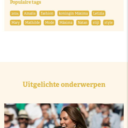
Populaire tags
2024
Amalia
fashion
koningin Máxima
Letizia
Mary
Mathilde
Mode
Máxima
Natan
stijl
style
Uitgelichte onderwerpen