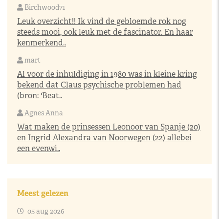
Birchwood71
Leuk overzicht!! Ik vind de gebloemde rok nog
steeds mooi, ook leuk met de fascinator. En haar
kenmerkend..
mart
Al voor de inhuldiging in 1980 was in kleine kring
bekend dat Claus psychische problemen had
(bron: 'Beat..
Agnes Anna
Wat maken de prinsessen Leonoor van Spanje (20)
en Ingrid Alexandra van Noorwegen (22) allebei
een evenwi..
Meest gelezen
05 aug 2026