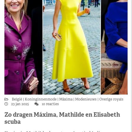
België
Koninginnenmode
Máxima
Modenieuws
Overige royals
23 jan 2025
10 reacties
Zo dragen Máxima, Mathilde en Elisabeth
scuba