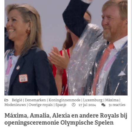
België
Denemarken
Koninginnenmode
Luxemburg
Máxima
Modenieuws
Overige royals
Spanje
27 jul 2024
31 reacties
Máxima, Amalia, Alexia en andere Royals bij
openingsceremonie Olympische Spelen