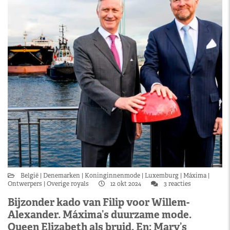
België
Denemarken
Koninginnenmode
Luxemburg
Máxima
Ontwerpers
Overige royals
12 okt 2024
3 reacties
Bijzonder kado van Filip voor Willem-
Alexander. Máxima’s duurzame mode.
Queen Elizabeth als bruid. En: Mary’s