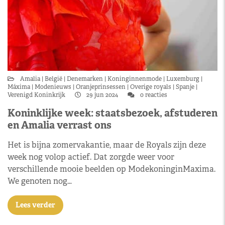
Amalia
België
Denemarken
Koninginnenmode
Luxemburg
Máxima
Modenieuws
Oranjeprinsessen
Overige royals
Spanje
Verenigd Koninkrijk
29 jun 2024
0 reacties
Koninklijke week: staatsbezoek, afstuderen
en Amalia verrast ons
Het is bijna zomervakantie, maar de Royals zijn deze
week nog volop actief. Dat zorgde weer voor
verschillende mooie beelden op ModekoninginMaxima.
We genoten nog…
Lees verder