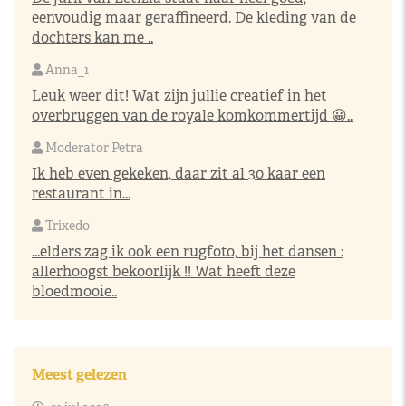
eenvoudig maar geraffineerd. De kleding van de
dochters kan me ..
Anna_1
Leuk weer dit! Wat zijn jullie creatief in het
overbruggen van de royale komkommertijd 😀..
Moderator Petra
Ik heb even gekeken, daar zit al 30 kaar een
restaurant in...
Trixedo
...elders zag ik ook een rugfoto, bij het dansen :
allerhoogst bekoorlijk !! Wat heeft deze
bloedmooie..
Meest gelezen