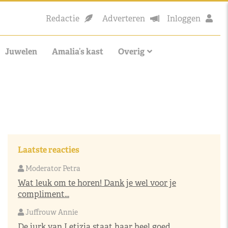
Redactie
Adverteren
Inloggen
Juwelen
Amalia’s kast
Overig
Laatste reacties
Moderator Petra
Wat leuk om te horen! Dank je wel voor je
compliment...
Juffrouw Annie
De jurk van Letizia staat haar heel goed,