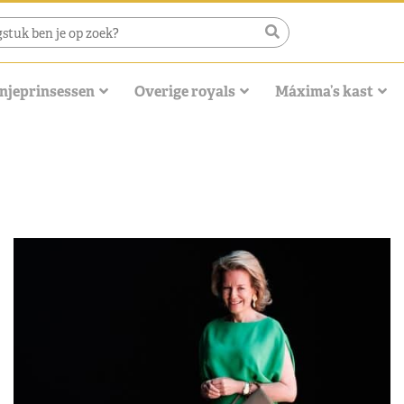
njeprinsessen
Overige royals
Máxima’s kast