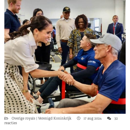
Overige royals
Verenigd Koninkrijk
17 aug 2024
32
reacties