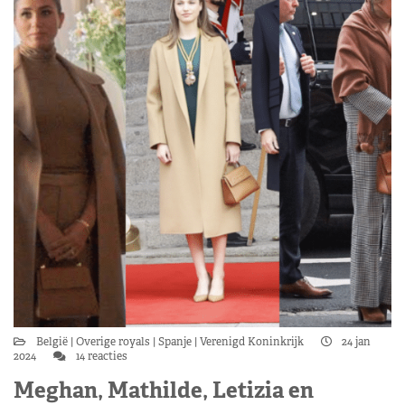
België
Overige royals
Spanje
Verenigd Koninkrijk
24 jan
2024
14 reacties
Meghan, Mathilde, Letizia en