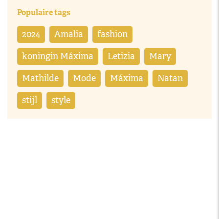
Populaire tags
2024
Amalia
fashion
koningin Máxima
Letizia
Mary
Mathilde
Mode
Máxima
Natan
stijl
style