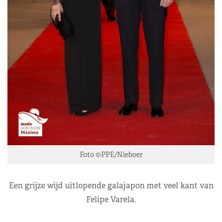
Foto ©PPE/Nieboer
Een grijze wijd uitlopende galajapon met veel kant van
Felipe Varela.