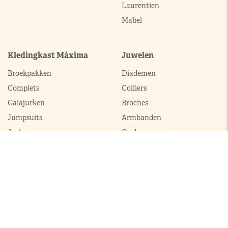
Laurentien
Mabel
Kledingkast Máxima
Juwelen
Broekpakken
Diademen
Complets
Colliers
Galajurken
Broches
Jumpsuits
Armbanden
Jurken
Oorhangers
Mantels
Parures
Sets met broek
Sets met rok