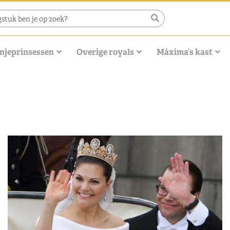
njeprinsessen
Overige royals
Máxima’s kast