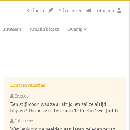
Redactie
Adverteren
Inloggen
Juwelen
Amalia’s kast
Overig
Laatste reacties
Trixedo
Een stijlicoon was ze al altijd, en zal ze altijd
blijven ! Dat is ze in feite aan 'le Rocher' wel (tot h..
Juliette07
Wat leuk om de beelden van jaren geleden terug