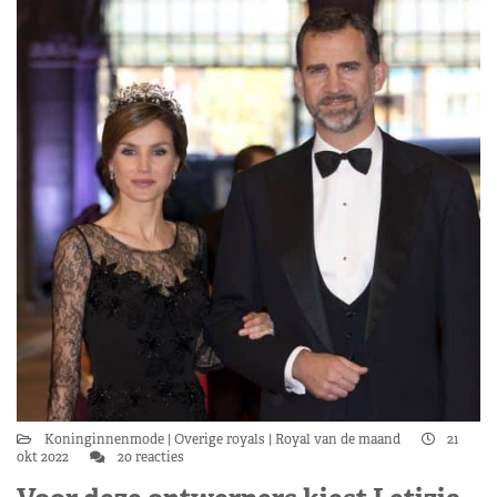
Koninginnenmode
Overige royals
Royal van de maand
21
okt 2022
20 reacties