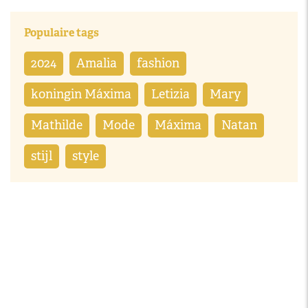
Populaire tags
2024
Amalia
fashion
koningin Máxima
Letizia
Mary
Mathilde
Mode
Máxima
Natan
stijl
style