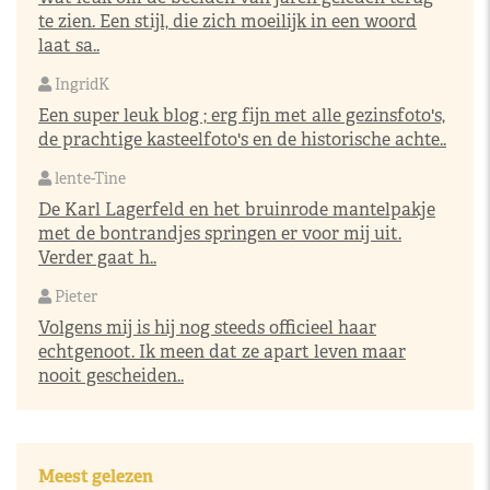
te zien. Een stijl, die zich moeilijk in een woord
laat sa..
IngridK
Een super leuk blog ; erg fijn met alle gezinsfoto's,
de prachtige kasteelfoto's en de historische achte..
lente-Tine
De Karl Lagerfeld en het bruinrode mantelpakje
met de bontrandjes springen er voor mij uit.
Verder gaat h..
Pieter
Volgens mij is hij nog steeds officieel haar
echtgenoot. Ik meen dat ze apart leven maar
nooit gescheiden..
Meest gelezen