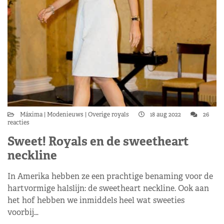
Máxima
Modenieuws
Overige royals
18 aug 2022
26
reacties
Sweet! Royals en de sweetheart
neckline
In Amerika hebben ze een prachtige benaming voor de
hartvormige halslijn: de sweetheart neckline. Ook aan
het hof hebben we inmiddels heel wat sweeties
voorbij…