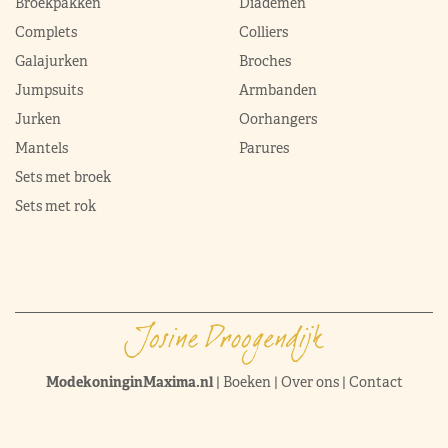
Broekpakken
Diademen
Complets
Colliers
Galajurken
Broches
Jumpsuits
Armbanden
Jurken
Oorhangers
Mantels
Parures
Sets met broek
Sets met rok
ModekoninginMaxima.nl
|
Boeken
|
Over ons
|
Contact