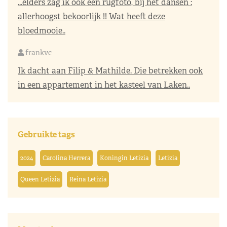
...elders zag ik ook een rugfoto, bij het dansen :
allerhoogst bekoorlijk !! Wat heeft deze
bloedmooie..
frankvc
Ik dacht aan Filip & Mathilde. Die betrekken ook
in een appartement in het kasteel van Laken..
Gebruikte tags
2024
Carolina Herrera
Koningin Letizia
Letizia
Queen Letizia
Reina Letizia