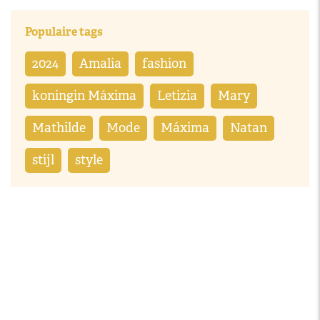
Populaire tags
2024
Amalia
fashion
koningin Máxima
Letizia
Mary
Mathilde
Mode
Máxima
Natan
stijl
style