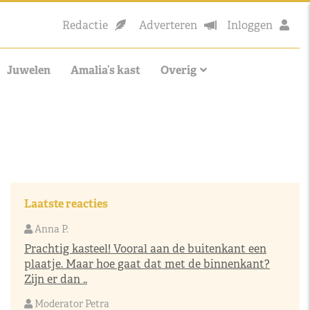
Redactie
Adverteren
Inloggen
Juwelen
Amalia’s kast
Overig
Laatste reacties
Anna P.
Prachtig kasteel! Vooral aan de buitenkant een
plaatje. Maar hoe gaat dat met de binnenkant?
Zijn er dan ..
Moderator Petra