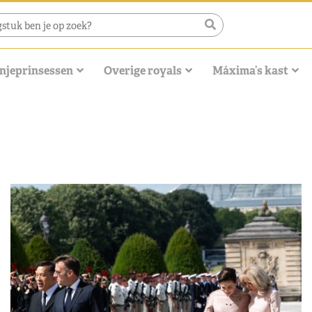
njeprinsessen
Overige royals
Máxima’s kast