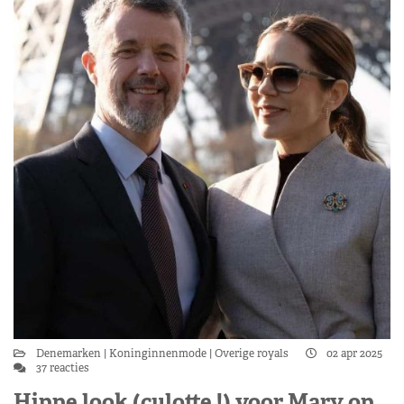
Denemarken
Koninginnenmode
Overige royals
02 apr 2025
37 reacties
Hippe look (culotte !) voor Mary op