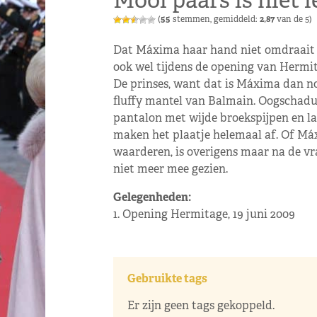
Mooi paars is niet l
(
55
stemmen, gemiddeld:
2,87
van de 5)
Dat Máxima haar hand niet omdraait v
ook wel tijdens de opening van Hermi
De prinses, want dat is Máxima dan no
fluffy mantel van Balmain. Oogschaduw
pantalon met wijde broekspijpen en la
maken het plaatje helemaal af. Of Má
waarderen, is overigens maar na de vra
niet meer mee gezien.
Gelegenheden:
1. Opening Hermitage, 19 juni 2009
Gebruikte tags
Er zijn geen tags gekoppeld.