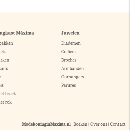
ingkast Máxima
Juwelen
pakken
Diademen
ets
Colliers
urken
Broches
uits
Armbanden
n
Oorhangers
ls
Parures
met broek
et rok
ModekoninginMaxima.nl
|
Boeken
|
Over ons
|
Contact