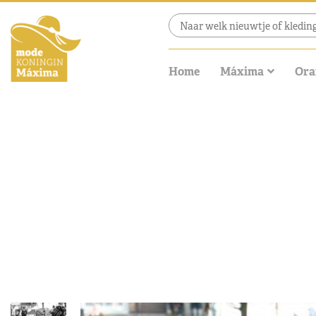
Home
Máxima
Ora