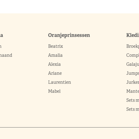
ma
Oranjeprinsessen
Kled
n
Beatrix
Broek
 maand
Amalia
Compl
Alexia
Galaj
Ariane
Jumps
Laurentien
Jurke
Mabel
Mante
Sets 
Sets m