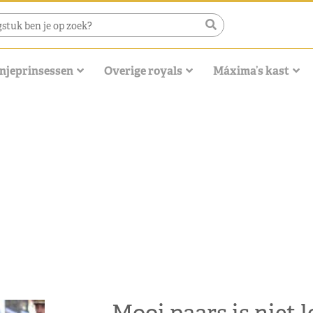
njeprinsessen
Overige royals
Máxima’s kast