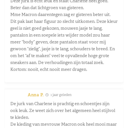
Deze jurk is echt leuk en staat Charlène heel goed.
Beter dan dat lichtgroen van gisteren.
Mme Macron daarentegen zag er gisteren beter uit.
Dit pak laat haar figuur zo slecht uitkomen. Deze kleur
geel is niet goed gekozen, mouwen jasje te lang,
pantalon in een soepele iets wijder model zou haar
meer “body” geven, deze pantalon staat voor mij
gewoon “zielig”, jasje is te lang, schouders te breed. En
om het “af te maken” veel te opvallende hoge grote
sneakers aan. De verhoudingen zijn totaal zoek.
Kortom: nooit, echt nooit meer dragen.
Anna P.
1 jaar geleden
De jurk van Charlene is prachtig en schoentjes zijn
ook leuk. Ze weet zich over het algemeen heel stijlvol
te kleden.
De kleding van mevrouw Macron ook heel mooi maar